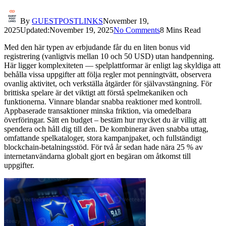
By
GUESTPOSTLINKS
November 19,
2025
Updated:
November 19, 2025
No Comments
8 Mins Read
Med den här typen av erbjudande får du en liten bonus vid
registrering (vanligtvis mellan 10 och 50 USD) utan handpenning.
Här ligger komplexiteten — spelplattformar är enligt lag skyldiga att
behålla vissa uppgifter att följa regler mot penningtvätt, observera
ovanlig aktivitet, och verkställa åtgärder för självavstängning. För
brittiska spelare är det viktigt att förstå spelmekaniken och
funktionerna. Vinnare blandar snabba reaktioner med kontroll.
Appbaserade transaktioner minska friktion, via omedelbara
överföringar. Sätt en budget – bestäm hur mycket du är villig att
spendera och håll dig till den. De kombinerar även snabba uttag,
omfattande spelkataloger, stora kampanjpaket, och fullständigt
blockchain-betalningsstöd. För två år sedan hade nära 25 % av
internetanvändarna globalt gjort en begäran om åtkomst till
uppgifter.