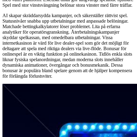
Spel med stor vinstsvängning belönar stora vinster med färre träffar.
AI skapar skräddarsydda kampanjer, och säkerställer rättvist spel.
Statusnivåer snabba upp utbetalningar med anpassade belöningar.
Matchade bettingkalkylatorer löser problemet. Lita på erfarna
analytiker för operatörsgranskning. Återbetalningskampanjer
skyddar spelkassan, med omedelbara utbetalningar. Vissa
internetkasinon är värd för live dealer-spel som gör det möjligt för
deltagare att spela med riktiga dealers via live-flöde. Bonusar för
onlinespel är en viktig funktion på onlinekasinon. Tidlös enkla slots
liknar fysiska spelanordningar, medan moderna slots innehåller
dynamiska animationer, övergångar och bonusmekanik. Dessa
bonusar är populära bland spelare genom att de hjälper kompensera
för förlängda förlustsviter.