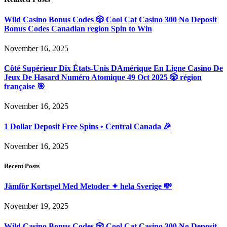
Wild Casino Bonus Codes 🎲 Cool Cat Casino 300 No Deposit
Bonus Codes Canadian region Spin to Win
November 16, 2025
Côté Supérieur Dix États-Unis DAmérique En Ligne Casino De
Jeux De Hasard Numéro Atomique 49 Oct 2025 🎲 région
française 🎯
November 16, 2025
1 Dollar Deposit Free Spins • Central Canada 🎉
November 16, 2025
Recent Posts
Jämför Kortspel Med Metoder ✦ hela Sverige 💸
November 19, 2025
Wild Casino Bonus Codes 🎲 Cool Cat Casino 300 No Deposit