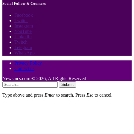
Social Follow & Counters
Facebook
Twitter
Instagram
YouTube
LinkedIn
Twitch
Telegram
WhatsApp
Privacy Policy
Contact us
Newsincs.com © 2026, All Rights Reserved
Submit
Type above and press
Enter
to search. Press
Esc
to cancel.