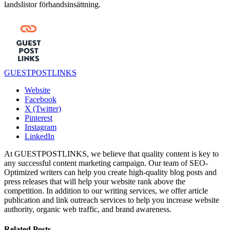
landslistor förhandsinsättning.
GUESTPOSTLINKS
Website
Facebook
X (Twitter)
Pinterest
Instagram
LinkedIn
At GUESTPOSTLINKS, we believe that quality content is key to
any successful content marketing campaign. Our team of SEO-
Optimized writers can help you create high-quality blog posts and
press releases that will help your website rank above the
competition. In addition to our writing services, we offer article
publication and link outreach services to help you increase website
authority, organic web traffic, and brand awareness.
Related
Posts